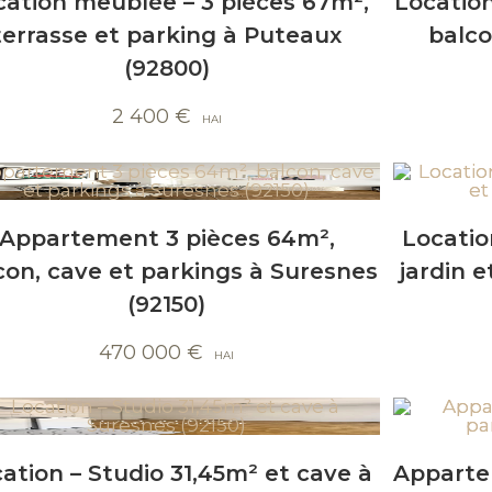
cation meublée – 3 pièces 67m²,
Location
terrasse et parking à Puteaux
balco
(92800)
2 400
€
Appartement 3 pièces 64m²,
Locatio
con, cave et parkings à Suresnes
jardin 
(92150)
470 000
€
ation – Studio 31,45m² et cave à
Apparte