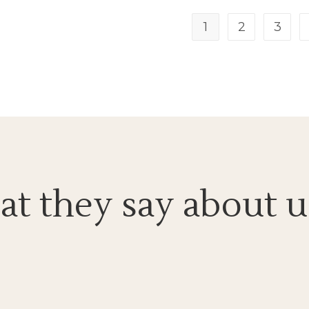
1
2
3
t they say about u