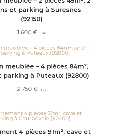
 meublée – 2 pièces 45m², 2
ns et parking à Suresnes
(92150)
1 600
€
n meublée – 4 pièces 84m²,
et parking à Puteaux (92800)
2 750
€
ment 4 pièces 91m², cave et