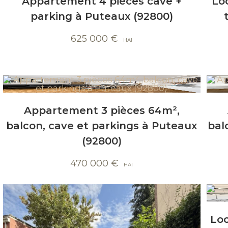
Appartement 4 pièces cave +
Lo
parking à Puteaux (92800)
625 000
€
Appartement 3 pièces 64m²,
balcon, cave et parkings à Puteaux
bal
(92800)
470 000
€
Loc