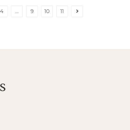
4
…
9
10
11
s