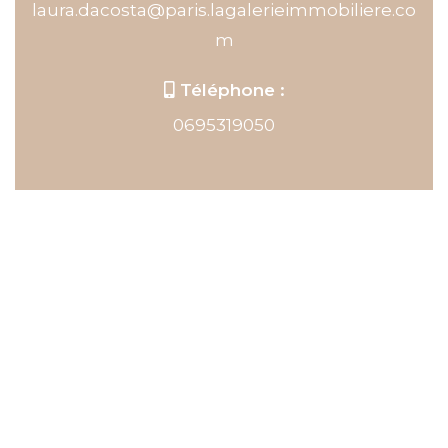
laura.dacosta@paris.lagalerieimmobiliere.co
m
Téléphone :
0695319050