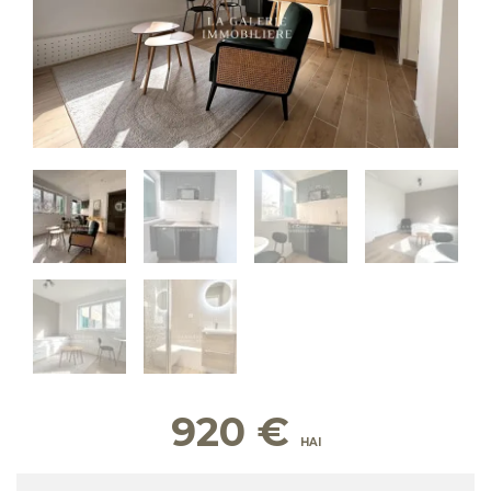
920
€