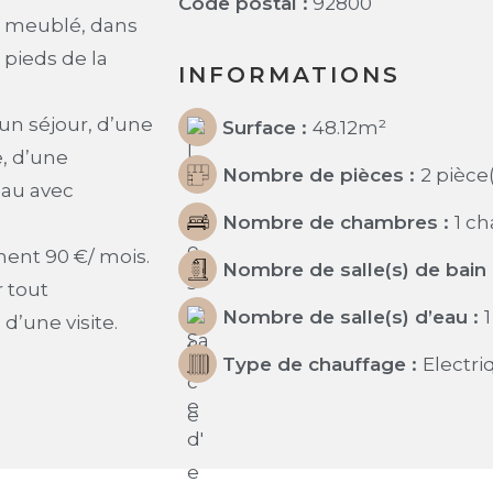
Code postal :
92800
 meublé, dans
pieds de la
INFORMATIONS
un séjour, d’une
Surface :
48.12
m²
, d’une
Nombre de pièces :
2 pièce
eau avec
Nombre de chambres :
1 c
ent 90 €/ mois.
Nombre de salle(s) de bain 
r tout
Nombre de salle(s) d’eau :
1
d’une visite.
Type de chauffage :
Electri