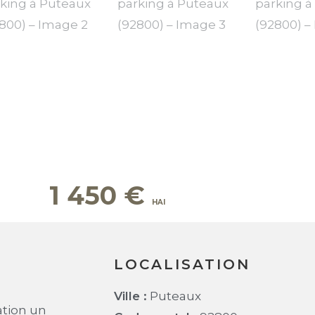
1 450
€
LOCALISATION
Ville :
Puteaux
ation un