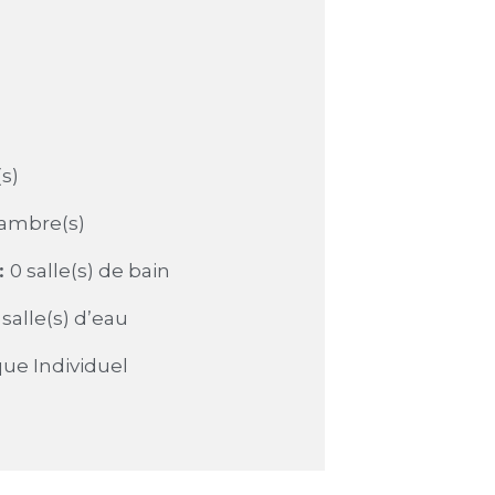
(s)
hambre(s)
:
0 salle(s) de bain
 salle(s) d’eau
que Individuel