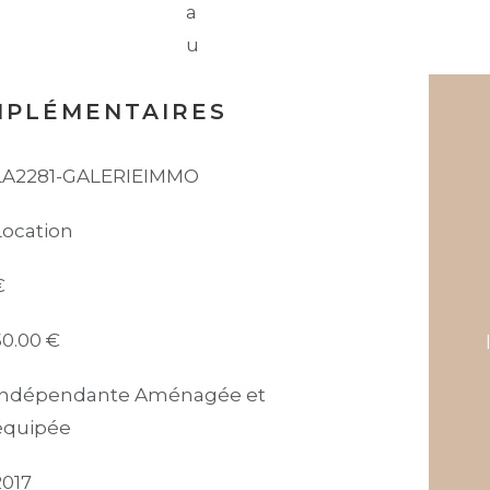
MPLÉMENTAIRES
LA2281-GALERIEIMMO
Location
€
50.00 €
Indépendante Aménagée et
équipée
2017