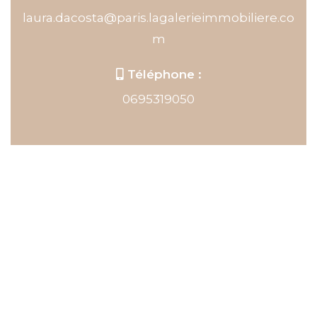
laura.dacosta@paris.lagalerieimmobiliere.co
m
Téléphone :
0695319050