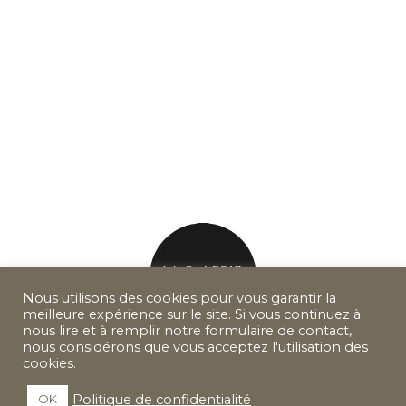
Nous utilisons des cookies pour vous garantir la
meilleure expérience sur le site. Si vous continuez à
nous lire et à remplir notre formulaire de contact,
nous considérons que vous acceptez l'utilisation des
cookies.
Mentions légales
Barème d'honoraires
Politique de confidentialité
OK