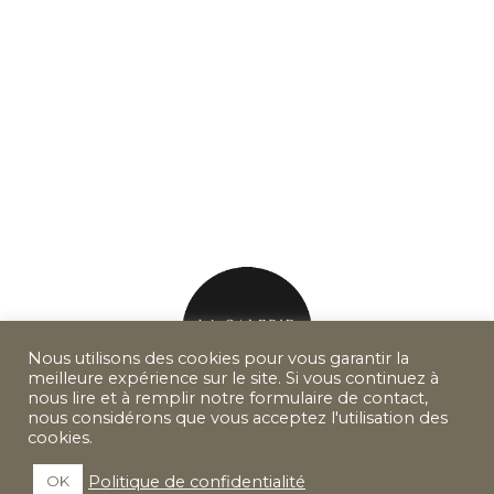
Nous utilisons des cookies pour vous garantir la
meilleure expérience sur le site. Si vous continuez à
nous lire et à remplir notre formulaire de contact,
nous considérons que vous acceptez l'utilisation des
cookies.
Mentions légales
Barème d'honoraires
Politique de confidentialité
OK