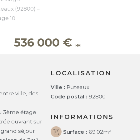
536 000
€
LOCALISATION
Ville :
Puteaux
ntre ville, des
Code postal :
92800
au 3ème étage
INFORMATIONS
rée ouvrant sur
 grand séjour
Surface :
69.02
m²