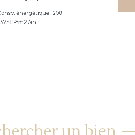
Conso. énergétique : 208
kWhEP/m2 /an
hercher un bien