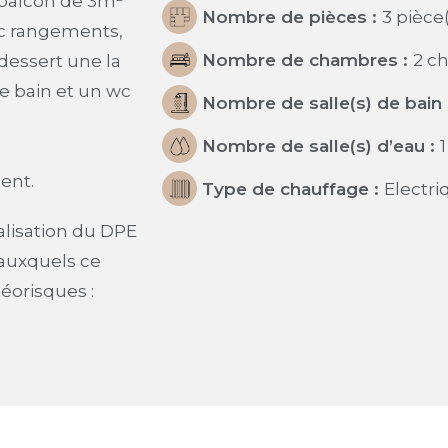
 balcon de 3m²
Nombre de pièces :
3 pièce
ec rangements,
Nombre de chambres :
2 c
dessert une la
e bain et un wc
Nombre de salle(s) de bain 
Nombre de salle(s) d’eau :
1
ent.
Type de chauffage :
Electri
alisation du DPE
 auxquels ce
Géorisques :