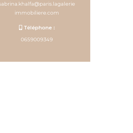
sabrina.khalfa@paris.lagalerie
immobiliere.com
Téléphone :
0659009349