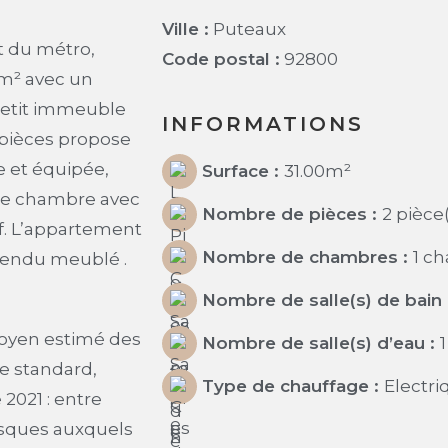
Ville :
Puteaux
t du métro,
Code postal :
92800
1m² avec un
etit immeuble
INFORMATIONS
 pièces propose
e et équipée,
Surface :
31.00
m²
nde chambre avec
Nombre de pièces :
2 pièce
if. L’appartement
Nombre de chambres :
1 c
 vendu meublé .
Nombre de salle(s) de bain 
moyen estimé des
Nombre de salle(s) d’eau :
1
e standard,
Type de chauffage :
Electri
 2021 : entre
risques auxquels