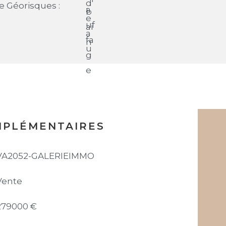
te Géorisques :
MPLÉMENTAIRES
VA2052-GALERIEIMMO
Vente
279000 €