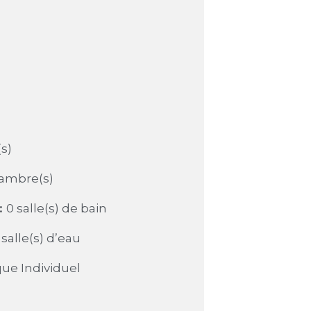
(s)
hambre(s)
:
0 salle(s) de bain
 salle(s) d’eau
que Individuel