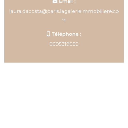
Email :
laura.dacosta@paris.lagalerieimmobiliere.co
m
Téléphone :
0695319050