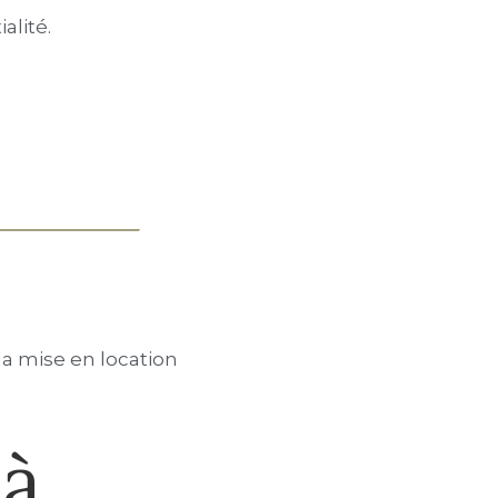
alité.
la mise en location
 à