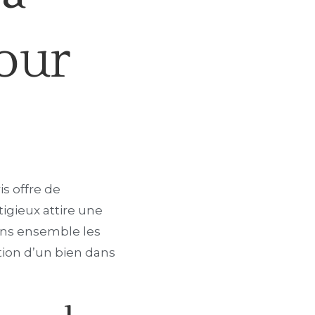
pour
s offre de
igieux attire une
rons ensemble les
tion d’un bien dans