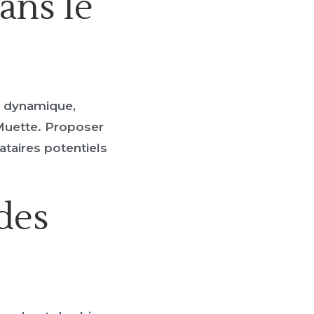
ans le
f dynamique,
Muette. Proposer
taires potentiels
des