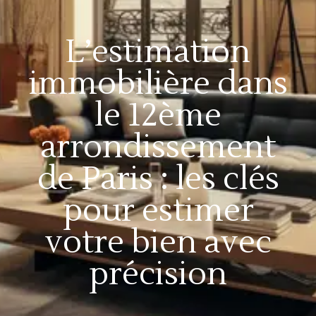
L’estimation
immobilière dans
le 12ème
arrondissement
de Paris : les clés
pour estimer
votre bien avec
précision