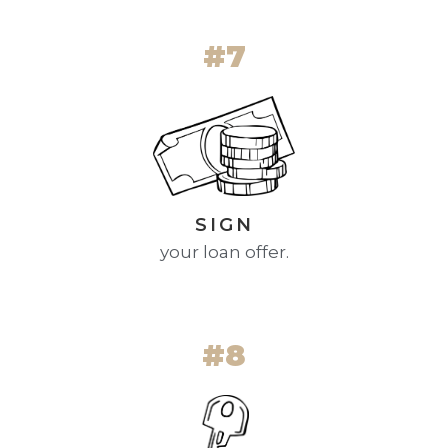
#7
SIGN
your loan offer.
#8