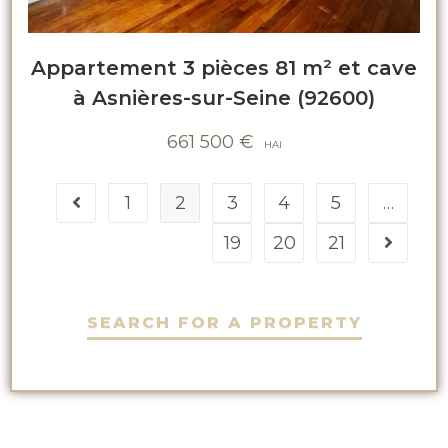
Appartement 3 pièces 81 m² et cave
à Asnières-sur-Seine (92600)
661 500
€
1
2
3
4
5
…
19
20
21
SEARCH FOR A PROPERTY