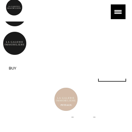
BUY
BUY
Buy
INTRANET
How's it going ?