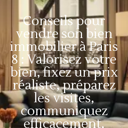
Conseils pour
vendre son bien
immobilier à Paris
8 : Valorisez votre
bien, fixez un prix
réaliste, préparez
les visites,
communiquez
efficacement,