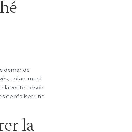
ché
une demande
élevés, notamment
rer la vente de son
es de réaliser une
er la