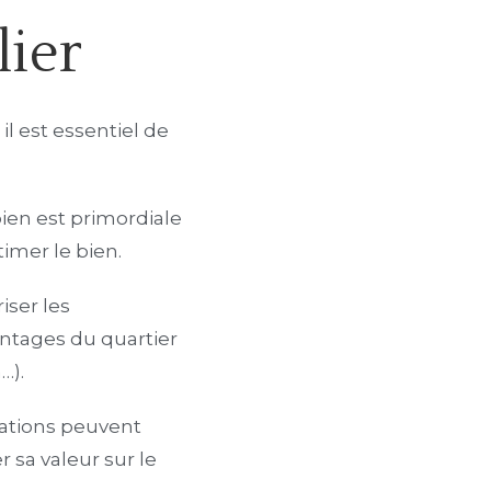
lier
l est essentiel de
ien est primordiale
timer le bien.
iser les
antages du quartier
…).
ations peuvent
 sa valeur sur le