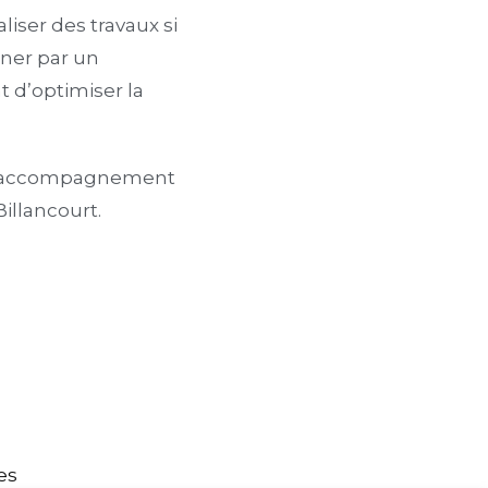
liser des travaux si
gner par un
 d’optimiser la
un accompagnement
illancourt.
es