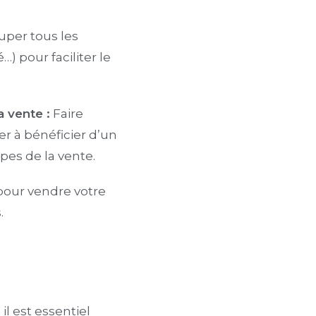
per tous les
) pour faciliter le
 vente :
Faire
r à bénéficier d’un
es de la vente.
 pour vendre votre
.
l est essentiel