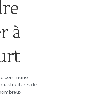
dre
r à
urt
t une commune
infrastructures de
de nombreux