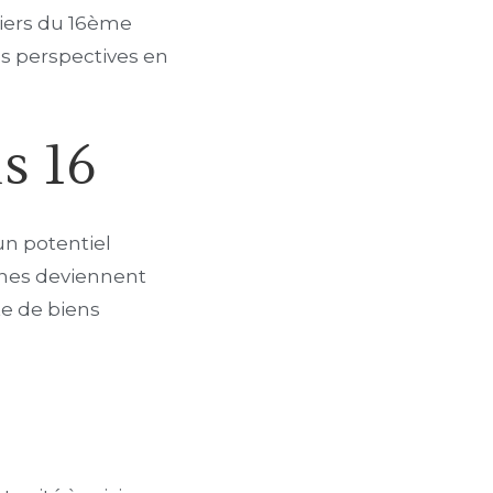
rtiers du 16ème
es perspectives en
is 16
un potentiel
zones deviennent
te de biens